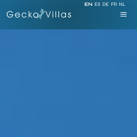
EN
ES
DE
FR
NL