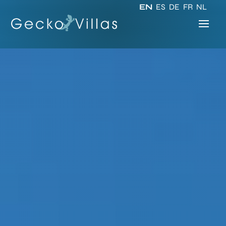
EN
ES
DE
FR
NL