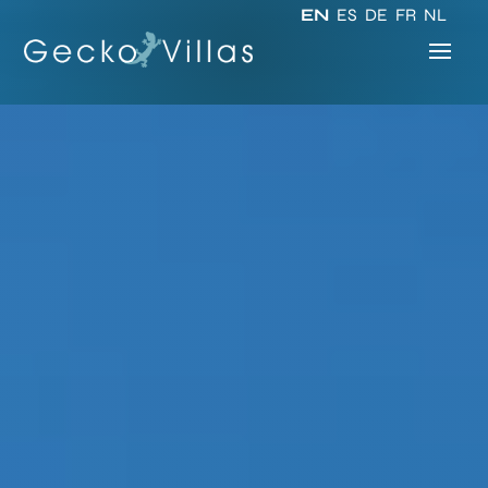
EN
ES
DE
FR
NL