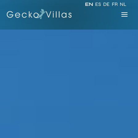
EN
ES
DE
FR
NL