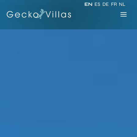
EN
ES
DE
FR
NL